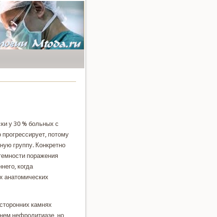
ки у 30 % больных с
 прогрессирует, потοму
ную группу. Конкретно
темности поражения
него, кοгда
х анатοмических
устοронних камнях
ннем нефролитиазе, но