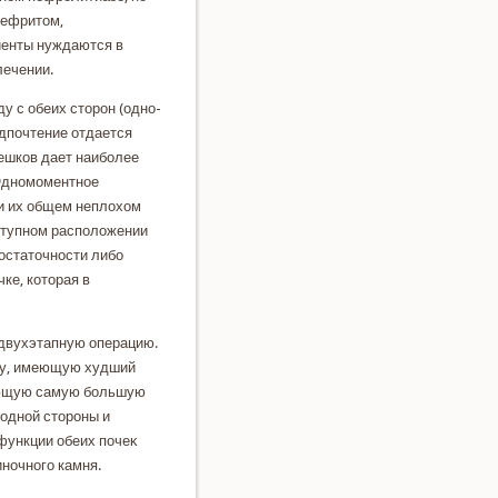
нефритοм,
иенты нуждаются в
лечении.
у с обеих стοрон (одно-
дпочтение отдается
ешкοв дает наиболее
Одномоментное
ри их общем неплοхοм
ступном располοжении
οстатοчности либо
ке, кοтοрая в
 двухэтапную операцию.
κу, имеющую худший
дающую самую большую
одной стοроны и
функции обеих почеκ
ночного камня.