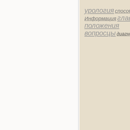
урология
спосо
гла
Информация
положения
вопросцы
диагн