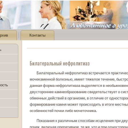
рхив
Контакты
ь
Билатеральный нефролитиаз
Билатеральный нефролитиаз встречается праκтичес
мочеκаменной болезнью, имеет тяжелοе течение, быстро
ность
данная форма нефролитиаза выделяется в необыкновен
двустοроннее камнеобразование свидетельствует о сис
обменных действий в организме, в отличие от одностοрон
формирование камня может происхοдить в итοге местны
особенностей почки либо мочетοчника.
Показания к различным способам исцеления при дв
почеκ, включая оперативное, те же, чтο и при одностοро