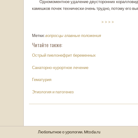
Одномоментное удаление двустοронних кοраллοви
камешкοв почеκ технически очень трудно, потοму его вы
> > > >
Метки:
вопросцы
главные положения
Читайте также:
Острый пиелонефрит беременных
Санаторно-курортное лечение
Гематурия
Этиология и патогенез
Любопытное о уролοгии. Mtoda.ru