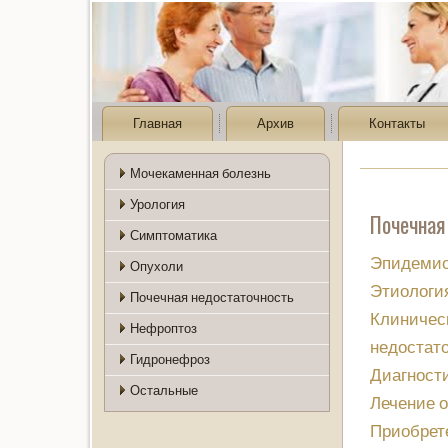
Главная
Архив
Контакты
Мочекаменная болезнь
Урология
Почечная
Симптоматика
Эпидемио
Опухоли
Этиология
Почечная недостаточность
Клиническ
Нефроптоз
недостат
Гидронефроз
Диагности
Остальные
Лечение о
Приобрет