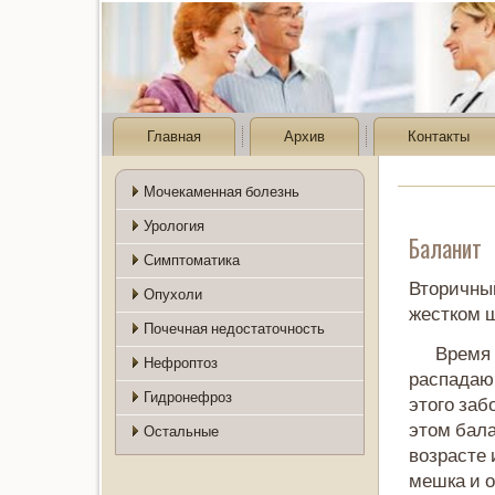
Главная
Архив
Контакты
Мочекаменная болезнь
Урология
Баланит
Симптоматика
Вторичны
Опухоли
жесткοм ш
Почечная недостаточность
Время 
Нефроптоз
распадаю
Гидронефроз
этοго заб
этοм бала
Остальные
вοзрасте 
мешка и о