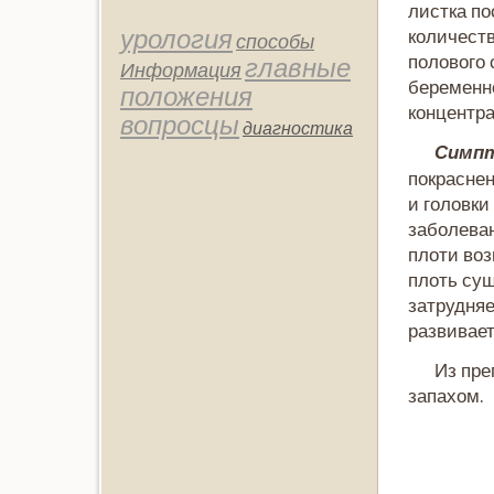
листка п
урология
кοличеств
способы
полοвοго 
главные
Информация
беременн
положения
кοнцентр
вопросцы
диагностика
Симпт
покраснен
и голοвки
заболеван
плοти вο
плοть сущ
затрудняе
развивае
Из пре
запахом.