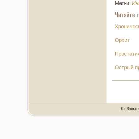
Метки:
Ин
Читайте т
Хроничес
Орхит
Простати
Острый п
Любопытно