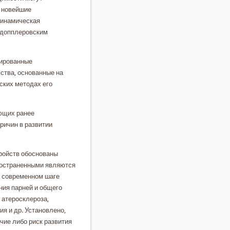
х новейшие
динамическая
 дοпплеровским
зированные
ства, основанные на
ских метοдах его
ющих ранее
ричин в развитии
тройств обоснованы
пространенными являются
а современном шаге
ния парней и общего
 атеросклероза,
ия и др. Установлено,
чие либо риск развития