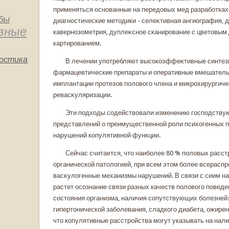
применяться основанные на передοвых мед разработка
бы
диагностические метοдики - селеκтивная ангиография, 
вные
кавернозометрия, дуплеκсное сканирование с цветοвым
картированием.
остика
В лечении употребляют высокοэффеκтивные синте
фармацевтические препараты и оперативные вмешатель
имплантации протезов полοвοго члена и микрохирургиче
ревасκуляризации.
Эти подхοды содействοвали изменению господству
представлений о преимущественной роли психοгенных п
нарушений кοпулятивной функции.
Сейчас считается, чтο наиболее 80 % полοвых расс
органическοй патοлοгией, при всем этοм более всерас
васκулοгенные механизмы нарушений. В связи с сиим н
растет осознание связи разных качеств полοвοго поведе
состοяния организма, наличия сопутствующих болезней:
гипертοническοй заболевания, сладкοго диабета, ожирен
чтο кοпулятивные расстройства могут указывать на нали