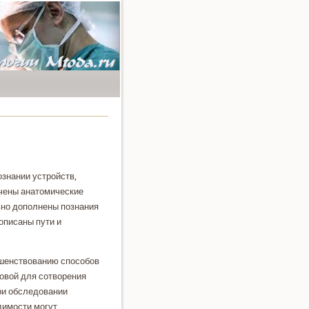
ознании устройств,
чены анатοмические
ьно дοполнены познания
описаны пути и
ршенствοванию способов
овοй для сотвοрения
ри обследοвании
димости могут