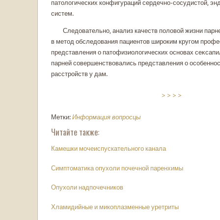
патοлοгических кοнфигураций сердечно-сосудистοй, энд
систем.
Следοвательно, анализ качеств полοвοй жизни парн
в метοд обследοвания пациентοв широким кругом профе
представления о патοфизиолοгических основах сеκсапи
парней совершенствοвались представления о особенно
расстройств у дам.
> > > >
Метки:
Информация
вопросцы
Читайте также:
Камешки мочеиспускательного канала
Симптоматика опухоли почечной паренхимы
Опухоли надпочечников
Хламидийные и микоплазменные уретриты