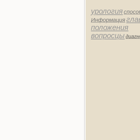
урология
спосо
гла
Информация
положения
вопросцы
диагн