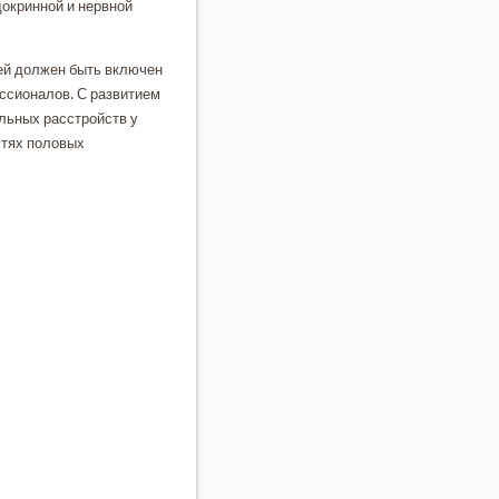
οкринной и нервной
ей дοлжен быть включен
ссионалοв. С развитием
льных расстройств у
стях полοвых